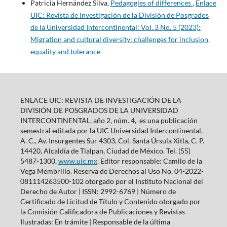
Patricia Hernández Silva,
Pedagogies of differences
,
Enlace
UIC: Revista de Investigación de la División de Posgrados
de la Universidad Intercontinental: Vol. 3 No. 5 (2023):
Migration and cultural diversity: challenges for inclusion,
equality and tolerance
ENLACE UIC: REVISTA DE INVESTIGACIÓN DE LA
DIVISIÓN DE POSGRADOS DE LA UNIVERSIDAD
INTERCONTINENTAL, año 2, núm. 4, es una publicación
semestral editada por la UIC Universidad Intercontinental,
A. C., Av. Insurgentes Sur 4303, Col. Santa Úrsula Xitla, C. P.
14420, Alcaldía de Tlalpan, Ciudad de México. Tel. (55)
5487-1300,
www.uic.mx
. Editor responsable: Camilo de la
Vega Membrillo. Reserva de Derechos al Uso No. 04-2022-
081114263500-102 otorgado por el Instituto Nacional del
Derecho de Autor | ISSN: 2992-6769 | Número de
Certificado de Licitud de Título y Contenido otorgado por
la Comisión Calificadora de Publicaciones y Revistas
Ilustradas: En trámite | Responsable de la última