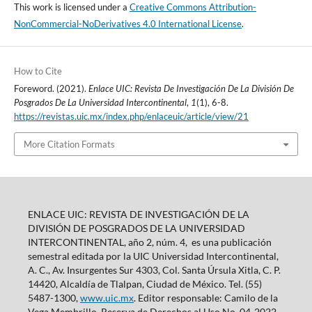
This work is licensed under a
Creative Commons Attribution-
NonCommercial-NoDerivatives 4.0 International License
.
How to Cite
Foreword. (2021).
Enlace UIC: Revista De Investigación De La División De
Posgrados De La Universidad Intercontinental
,
1
(1), 6-8.
https://revistas.uic.mx/index.php/enlaceuic/article/view/21
More Citation Formats
ENLACE UIC: REVISTA DE INVESTIGACIÓN DE LA
DIVISIÓN DE POSGRADOS DE LA UNIVERSIDAD
INTERCONTINENTAL, año 2, núm. 4, es una publicación
semestral editada por la UIC Universidad Intercontinental,
A. C., Av. Insurgentes Sur 4303, Col. Santa Úrsula Xitla, C. P.
14420, Alcaldía de Tlalpan, Ciudad de México. Tel. (55)
5487-1300,
www.uic.mx
. Editor responsable: Camilo de la
Vega Membrillo. Reserva de Derechos al Uso No. 04-2022-