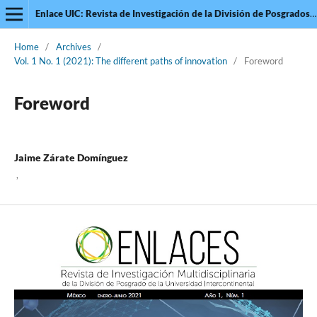
Enlace UIC: Revista de Investigación de la División de Posgrados de la Universidad Intercontinental
Home
/
Archives
/
Vol. 1 No. 1 (2021): The different paths of innovation
/
Foreword
Foreword
Jaime Zárate Domínguez
,