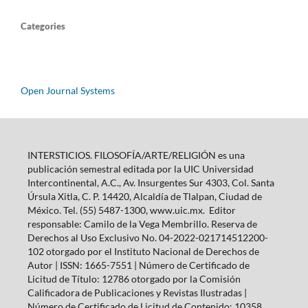
Categories
Open Journal Systems
INTERSTICIOS. FILOSOFÍA/ARTE/RELIGIÓN es una
publicación semestral editada por la UIC Universidad
Intercontinental, A.C., Av. Insurgentes Sur 4303, Col. Santa
Úrsula Xitla, C. P. 14420, Alcaldía de Tlalpan, Ciudad de
México. Tel. (55) 5487-1300, www.uic.mx. Editor
responsable: Camilo de la Vega Membrillo. Reserva de
Derechos al Uso Exclusivo No. 04-2022-021714512200-
102 otorgado por el Instituto Nacional de Derechos de
Autor | ISSN: 1665-7551 | Número de Certificado de
Licitud de Título: 12786 otorgado por la Comisión
Calificadora de Publicaciones y Revistas Ilustradas |
Número de Certificado de Licitud de Contenido: 10358